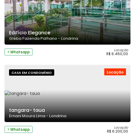
Edifício Elegance
Gleba Fazenda Palhano - Londrina
Locação
> Whatsapp
R$ 6.450,00
Locação
CASA EM CONDOMÍNIO
tangara- taua
Ernani Moura Lima - Londrina
Locação
> Whatsapp
R$ 6.200,00