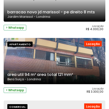
barracao novo jd marissol - pe direito 8 mts
Jardim Marissol - Londrina
Locação
> Whatsapp
R$ 4.000,00
Locação
APARTAMENTO
area util 94 m² area total 121 mm²
Bela Suiça - Londrina
Locação
> Whatsapp
R$ 3.300,00
Locação
COMERCIAL